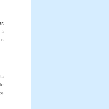
it
 à
us
la
te
nce