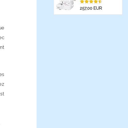
Inoxydable, Blanc,...
257,00 EUR
ue
ec
ent
es
ez
st
R