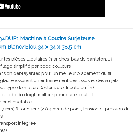
4DUF1 Machine à Coudre Surjeteuse
m Blanc/Bleu 34 x 34 x 38,5 cm
ur les pièces tubulaires (manches, bas de pantalon, ...)
filage simplifié par code couleurs
ension débrayables pour un meilleur placement du fil
réglable assurant un entraînement des tissus et des surjets
out type de matière (extensible, tricoté ou fin)
 rapide du doigt meilleur pour ourlet roulotté
e encliquetable
à 7 mm) & longueur (2 à 4 mm) de point, tension et pression du
es
ransport intégrée
n(s)