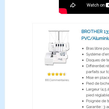
BROTHER 133
PVC/Aluminiu
Bras libre po
Système d'en
Disques de t
Différentiel 
parfaits sur t
Mise en place
86 Commentaires
Pied de bich
Largeur (4,5 
pied réglabl
Poignée de t
Garantie : 3 a