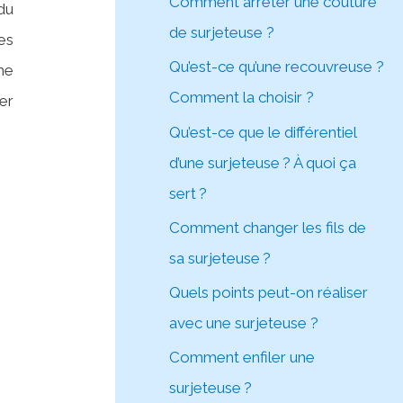
Comment arrêter une couture
du
de surjeteuse ?
es
Qu’est-ce qu’une recouvreuse ?
he
Comment la choisir ?
er
Qu’est-ce que le différentiel
d’une surjeteuse ? À quoi ça
sert ?
Comment changer les fils de
sa surjeteuse ?
Quels points peut-on réaliser
avec une surjeteuse ?
Comment enfiler une
surjeteuse ?