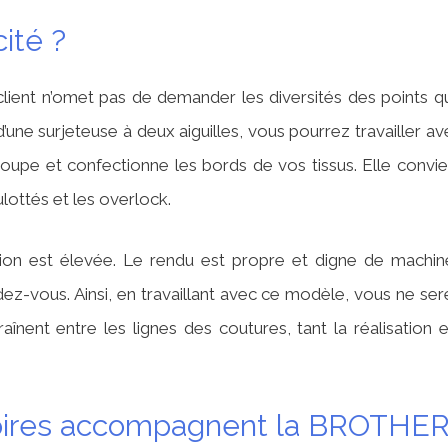
cité ?
e client n’omet pas de demander les diversités des points q
d’une surjeteuse à deux aiguilles, vous pourrez travailler av
le, coupe et confectionne les bords de vos tissus. Elle convi
lottés et les overlock.
inition est élevée. Le rendu est propre et digne de machin
dez-vous. Ainsi, en travaillant avec ce modèle, vous ne ser
aînent entre les lignes des coutures, tant la réalisation e
soires accompagnent la BROTHE