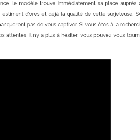
rence, le modèle trouve immédiatement sa place auprès 
rs estiment d’ores et déjà la qualité de cette surjeteuse. S
anqueront pas de vous captiver. Si vous êtes à la recherc
os attentes, il n’y a plus à hésiter, vous pouvez vous tourn