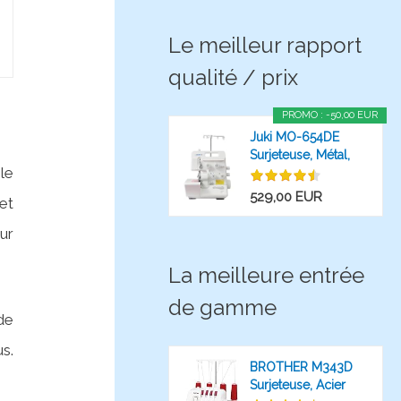
Le meilleur rapport
qualité / prix
PROMO : -50,00 EUR
Juki MO-654DE
Surjeteuse, Métal,
le
Blanc, 34 x 27 x...
529,00 EUR
et
ur
La meilleure entrée
de gamme
de
us.
BROTHER M343D
Surjeteuse, Acier