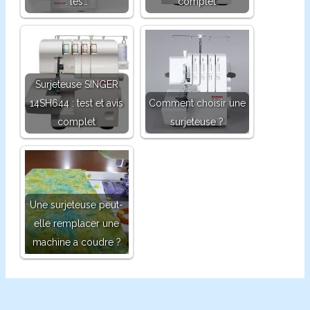
: les…
complet
Surjeteuse SINGER
14SH644 : test et avis
Comment choisir une
complet
surjeteuse ?
Une surjeteuse peut-
elle remplacer une
machine a coudre ?
Navigation