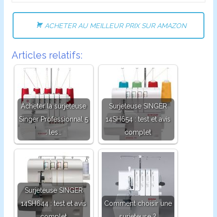
ACHETER AU MEILLEUR PRIX SUR AMAZON
Articles relatifs:
Acheter la surjeteuse
Surjeteuse SINGER
Singer Professionnal 5
14SH654 : test et avis
: les…
complet
Surjeteuse SINGER
14SH644 : test et avis
Comment choisir une
complet
surjeteuse ?