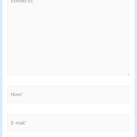
ici…
Nom*
E-
mail*