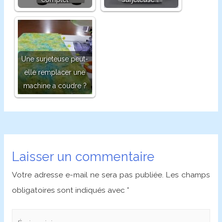
Une surjeteuse peut-
elle remplacer une
machine a coudre ?
Navigation
de
Laisser un commentaire
l’article
Votre adresse e-mail ne sera pas publiée.
Les champs
obligatoires sont indiqués avec
*
Écrivez