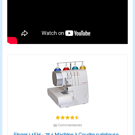
99 Commentaires
Singer 14SH - 754 Machine à Coudre surjeteuse